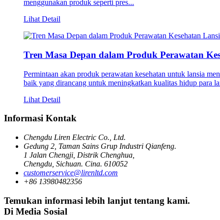
menggunakan produk seperti pres...
Lihat Detail
Tren Masa Depan dalam Produk Perawatan Kes
Permintaan akan produk perawatan kesehatan untuk lansia men
baik yang dirancang untuk meningkatkan kualitas hidup para lan
Lihat Detail
Informasi Kontak
Chengdu Liren Electric Co., Ltd.
Gedung 2, Taman Sains Grup Industri Qianfeng.
1 Jalan Chengji, Distrik Chenghua,
Chengdu, Sichuan. Cina. 610052
customerservice@lirenltd.com
+86 13980482356
Temukan informasi lebih lanjut tentang kami.
Di Media Sosial