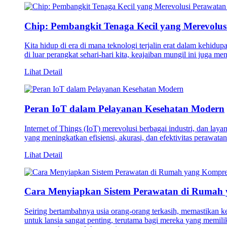
Chip: Pembangkit Tenaga Kecil yang Merevolus
Kita hidup di era di mana teknologi terjalin erat dalam kehidu
di luar perangkat sehari-hari kita, keajaiban mungil ini juga m
Lihat Detail
Peran IoT dalam Pelayanan Kesehatan Modern
Internet of Things (IoT) merevolusi berbagai industri, dan lay
yang meningkatkan efisiensi, akurasi, dan efektivitas perawata
Lihat Detail
Cara Menyiapkan Sistem Perawatan di Rumah 
Seiring bertambahnya usia orang-orang terkasih, memastikan 
untuk lansia sangat penting, terutama bagi mereka yang memil