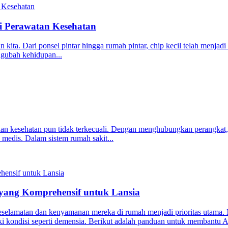
i Perawatan Kesehatan
pan kita. Dari ponsel pintar hingga rumah pintar, chip kecil telah me
engubah kehidupan...
anan kesehatan pun tidak terkecuali. Dengan menghubungkan perangkat, 
n medis. Dalam sistem rumah sakit...
yang Komprehensif untuk Lansia
keselamatan dan kenyamanan mereka di rumah menjadi prioritas utama
iki kondisi seperti demensia. Berikut adalah panduan untuk membantu