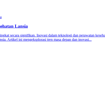
ehatan Lansia
ingkat secara signifikan. Inovasi dalam teknologi dan perawatan kes
sia. Artikel ini mengeksplorasi tren masa depan dan inovasi...